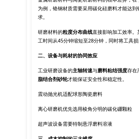
为例，铬钢材质需要采用碳化硅磨料才能达到
求。
研磨材料的
粒度分布曲线
直接影响加工效率。
工时间从45分钟缩短至28分钟，同时将工具损
二、设备与耗材的协同效应
工业研磨设备的
主轴转速
与
磨料粘结强度
存在
脂结合剂砂轮
才能保证安全性和稳定性。
震动抛光机适配球形陶瓷磨料
离心研磨机优先选用棱角分明的碳化硼颗粒
超声波设备需要特制悬浮磨料溶液
三、成本控制的三大维度