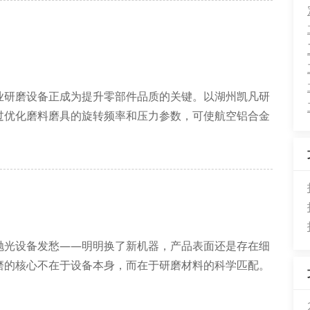
前主流设备采用闭环控制系统，配合金刚石砂轮可实现镜
业研磨设备正成为提升零部件品质的关键。以湖州凯凡研
过优化磨料磨具的旋转频率和压力参数，可使航空铝合金
提升40%加工效率。
速调节范围、砂轮自动平衡装置、冷却液
抛光设备发愁——明明换了新机器，产品表面还是存在细
磨的核心不在于设备本身，而在于研磨材料的科学匹配。
其莫氏硬度指数和颗粒均匀度。以汽车零部件加工为例，