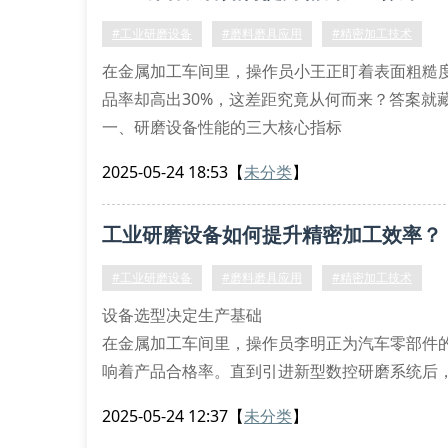
硬度等级与工件材质的匹配原则
#工业研磨设备
#磨料磨具应用
#精密加工技术
研磨材料选购的三大误区
在金属加工车间里，操作员小王正盯着表面粗糙
某机械厂曾因误选
品率却高出30%，这差距究竟从何而来？答案就
一、研磨设备性能的三大核心指标
工业研磨设备的转速稳定性直接影响磨料磨具的切削
2025-05-24 18:53
【
未分类
】
可将转速波动控制在±2%以内，确保金刚石砂轮
工业研磨设备如何提升精密加工效率？
#工业研磨设备
#磨料磨具应用
#精密加工技术
设备选型决定生产基础
在金属加工车间里，操作员李明正为汽车零部件
响着产品合格率。直到引进新型数控研磨系统后，
研磨设备选型对精密加工的决定性作用。
2025-05-24 12:37
【
未分类
】
核心技术参数解析