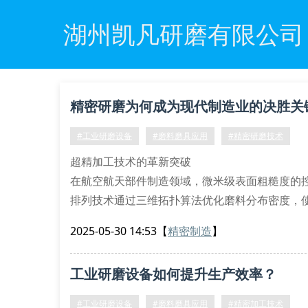
湖州凯凡研磨有限公司
精密研磨为何成为现代制造业的决胜关
#工业研磨设备
#磨料磨具应用
#精密研磨技术
超精加工技术的革新突破
在航空航天部件制造领域，微米级表面粗糙度的
排列技术通过三维拓扑算法优化磨料分布密度，使c
破性工艺将传统珩磨效率提升200%，同时降低亚
2025-05-30 14:53
【
精密制造
】
多轴联动研磨设备体系
五轴联动平面研磨机采用摆线减速系统
工业研磨设备如何提升生产效率？
纳米级闭环反馈的直线电机驱动模块
#工业研磨设备
#磨料磨具应用
#精密加工技术