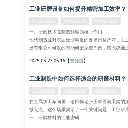
主轴转速波动直接影响磨料磨具的切削效果。目
工业研磨设备如何提升精密加工效率？
面加工。某航
#工业研磨设备
#磨料磨具应用
#精密加工技术
一、研磨技术在制造领域的核心作用
现代制造业对表面处理精度的要求日益严苛，工
磨有限公司研发的智能研磨系统为例，该系统通
件的表面粗糙度降低至ra0.02μm，较传统工艺
2025-05-23 05:16
【
未分类
】
二、设备选型的五大技术指标
在选择工业级研磨设备时，建议重点考察主轴转
工业制造中如何选择适合的研磨材料？
#工业研磨设备
#研磨材料选择
#磨料磨具应用
在金属加工车间里，老师傅老张正对着新采购的
微划痕。这个场景揭示了一个关键问题：工业研
一、研磨材料的性能密码
金属研磨材料与陶瓷研磨材料的根本差异，在于