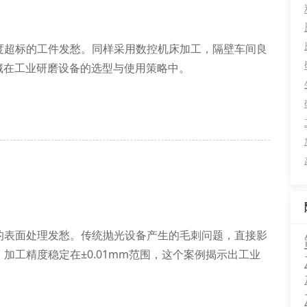
度超标的工件发愁。同样采用数控机床加工，隔壁车间良
藏在工业研磨设备的选型与使用策略中。
效率。以凯凡kfx-700系列为例，其恒转矩控制系统
均匀磨损。冷却系统设计更是关键，双循环过滤装置
的表面处理发愁。传统抛光设备产生的毛刺问题，直接影
加工精度稳定在±0.01mm范围，这个案例揭示出工业