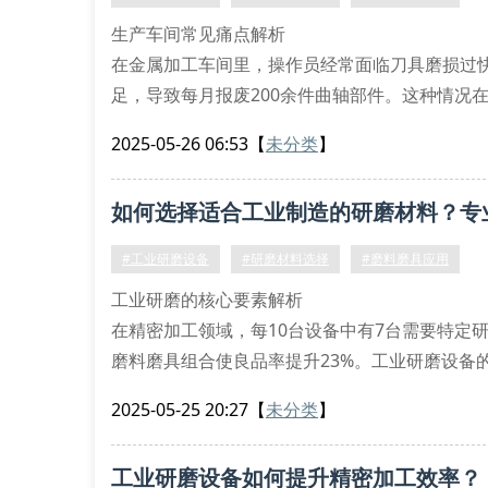
生产车间常见痛点解析
在金属加工车间里，操作员经常面临刀具磨损过
足，导致每月报废200余件曲轴部件。这种情况
合使用效益。
2025-05-26 06:53
【
未分类
】
智能化解决方案
自动化研磨系统：搭载智能压力传感器的磨料磨
如何选择适合工业制造的研磨材料？专
数字监控平台：通过设备管理软件追踪
#工业研磨设备
#研磨材料选择
#磨料磨具应用
工业研磨的核心要素解析
在精密加工领域，每10台设备中有7台需要特定
磨料磨具组合使良品率提升23%。工业研磨设备
掌握研磨材料的核心特性。
2025-05-25 20:27
【
未分类
】
关键参数识别方法
磨料粒度与表面粗糙度的对应关系
工业研磨设备如何提升精密加工效率？
结合剂类型对材料去除率的影响