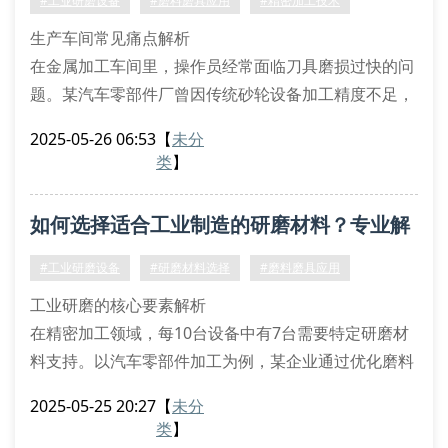
#工业研磨设备
#磨料磨具应用
#精密加工技术
纳米级闭环反馈的直线电机驱动模块
生产车间常见痛点解析
在金属加工车间里，操作员经常面临刀具磨损过快的问
题。某汽车零部件厂曾因传统砂轮设备加工精度不足，
导致每月报废200余件曲轴部件。这种情况在精密加工
2025-05-26 06:53
【
未分
领域尤为突出，直接影响了工业研磨设备的综合使用效
类
】
益。
智能化解决方案
如何选择适合工业制造的研磨材料？专业解
自动化研磨系统：搭载智能压力传感器的磨料磨具可实
时调整研磨力度
答在这里
#工业研磨设备
#研磨材料选择
#磨料磨具应用
数字监控平台：通过设备管理软件追踪
工业研磨的核心要素解析
在精密加工领域，每10台设备中有7台需要特定研磨材
料支持。以汽车零部件加工为例，某企业通过优化磨料
磨具组合使良品率提升23%。工业研磨设备的选择直接
2025-05-25 20:27
【
未分
影响着加工效率和成品质量，这要求我们必须掌握研磨
类
】
材料的核心特性。