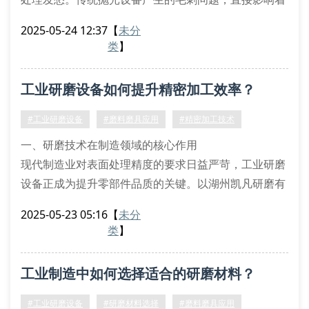
产品合格率。直到引进新型数控研磨系统后，加工精度
2025-05-24 12:37
【
未分
稳定在±0.01mm范围，这个案例揭示出工业研磨设备
类
】
选型对精密加工的决定性作用。
核心技术参数解析
工业研磨设备如何提升精密加工效率？
主轴转速波动直接影响磨料磨具的切削效果。目前主流
设备采用闭环控制系统，配合金刚石砂轮可实现镜面加
#工业研磨设备
#磨料磨具应用
#精密加工技术
工。某航
一、研磨技术在制造领域的核心作用
现代制造业对表面处理精度的要求日益严苛，工业研磨
设备正成为提升零部件品质的关键。以湖州凯凡研磨有
限公司研发的智能研磨系统为例，该系统通过优化磨料
2025-05-23 05:16
【
未分
磨具的旋转频率和压力参数，可使航空铝合金件的表面
类
】
粗糙度降低至ra0.02μm，较传统工艺提升40%加工效
率。
工业制造中如何选择适合的研磨材料？
二、设备选型的五大技术指标
在选择工业级研磨设备时，建议重点考察主轴转速调节
#工业研磨设备
#研磨材料选择
#磨料磨具应用