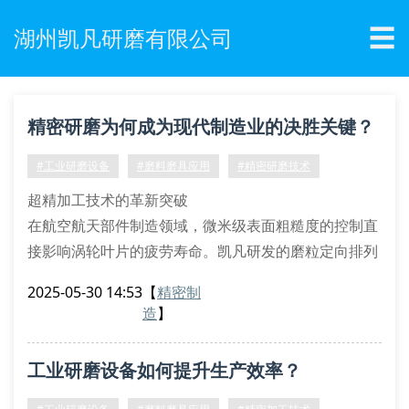
☰
湖州凯凡研磨有限公司
精密研磨为何成为现代制造业的决胜关键？
#工业研磨设备
#磨料磨具应用
#精密研磨技术
超精加工技术的革新突破
在航空航天部件制造领域，微米级表面粗糙度的控制直
接影响涡轮叶片的疲劳寿命。凯凡研发的磨粒定向排列
技术通过三维拓扑算法优化磨料分布密度，使cbn砂轮
2025-05-30 14:53
【
精密制
在高速切削时保持0.8μm的形位公差。这项突破性工艺
造
】
将传统珩磨效率提升200%，同时降低亚表面损伤层深
度至15μm以下。
工业研磨设备如何提升生产效率？
多轴联动研磨设备体系
五轴联动平面研磨机采用摆线减速系统