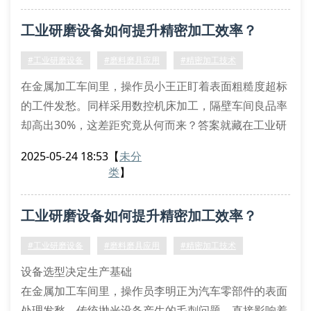
关键参数识别方法
工业研磨设备如何提升精密加工效率？
磨料粒度与表面粗糙度的对应关系
结合剂类型对材料去除率的影响
#工业研磨设备
#磨料磨具应用
#精密加工技术
硬度等级与工件材质的匹配原则
在金属加工车间里，操作员小王正盯着表面粗糙度超标
研磨材料选购的三大误区
的工件发愁。同样采用数控机床加工，隔壁车间良品率
某机械厂曾因误选
却高出30%，这差距究竟从何而来？答案就藏在工业研
磨设备的选型与使用策略中。
2025-05-24 18:53
【
未分
一、研磨设备性能的三大核心指标
类
】
工业研磨设备的转速稳定性直接影响磨料磨具的切削效
率。以凯凡kfx-700系列为例，其恒转矩控制系统可将
工业研磨设备如何提升精密加工效率？
转速波动控制在±2%以内，确保金刚石砂轮均匀磨损。
冷却系统设计更是关键，双循环过滤装置
#工业研磨设备
#磨料磨具应用
#精密加工技术
设备选型决定生产基础
在金属加工车间里，操作员李明正为汽车零部件的表面
处理发愁。传统抛光设备产生的毛刺问题，直接影响着