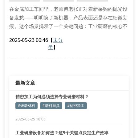
范围、砂轮自动平衡装置、冷却液
在金属加工车间里，老师傅老张正对着新采购的抛光设
备发愁——明明换了新机器，产品表面还是存在细微划
痕。这个场景揭示了一个关键问题：工业研磨的核心不
在于设备本身，而在于研磨材料的科学匹配。
2025-05-23 00:46
【
未分
一、研磨材料的性能密码
类
】
金属研磨材料与陶瓷研磨材料的根本差异，在于其莫氏
硬度指数和颗粒均匀度。以汽车零部件加工为例，铬钢
材质需要采用碳化硅磨料才能达到镜面效果，而铝合金
工件使用氧化铝磨料即可满足要求。
最新文章
研磨材料
精密加工为何必须选择专业研磨材料？
#研磨材料
#磨料磨具
#精密加工
2025-05-25 18:05
工业研磨设备如何选？这5个关键点决定生产效率