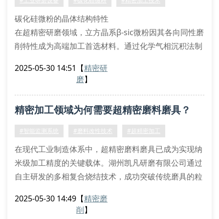
#工业研磨设备
#碳化硅微粉
#精密加工技术
纳米级闭环反馈的直线电机驱动模块
碳化硅微粉的晶体结构特性
在超精密研磨领域，立方晶系β-sic微粉因其各向同性磨
削特性成为高端加工首选材料。通过化学气相沉积法制
备的微粉粒径可控制在0.5-15μm范围，其莫氏硬度9.5
2025-05-30 14:51
【
精密研
级的物性指标远超传统氧化铝磨料。在晶圆减薄工艺
磨
】
中，磨粒自锐效应能持续保持切削刃锐利度，配合三乙
醇胺缓蚀剂可达成ra≤0.02μm的表面粗糙度。
精密加工领域为何需要超精密磨料磨具？
精密研磨的流体动力学模型
基于纳维-斯托克斯方程建立的研磨液流场模型
#智能监测系统
#磨料改性技术
#超精密加工
在现代工业制造体系中，超精密磨料磨具已成为实现纳
米级加工精度的关键载体。湖州凯凡研磨有限公司通过
自主研发的多相复合烧结技术，成功突破传统磨具的粒
度分布瓶颈，将磨粒等高性系数提升至0.92μ以上，这
2025-05-30 14:49
【
精密磨
项创新填补了国内在ufpg领域的空白。
削
】
微结构调控与材料表征