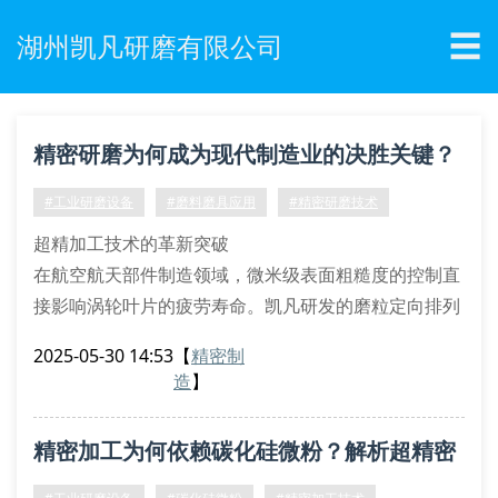
☰
湖州凯凡研磨有限公司
精密研磨为何成为现代制造业的决胜关键？
#工业研磨设备
#磨料磨具应用
#精密研磨技术
超精加工技术的革新突破
在航空航天部件制造领域，微米级表面粗糙度的控制直
接影响涡轮叶片的疲劳寿命。凯凡研发的磨粒定向排列
技术通过三维拓扑算法优化磨料分布密度，使cbn砂轮
2025-05-30 14:53
【
精密制
在高速切削时保持0.8μm的形位公差。这项突破性工艺
造
】
将传统珩磨效率提升200%，同时降低亚表面损伤层深
度至15μm以下。
精密加工为何依赖碳化硅微粉？解析超精密
多轴联动研磨设备体系
五轴联动平面研磨机采用摆线减速系统
研磨核心材料