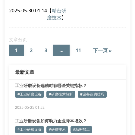
高温合金这类典型超硬材料，其维氏硬度可达
2025-05-30 01:14
【
精密研
hv1800±50，传统氧化铝磨具易产生热影响层。通过扫
磨技术
】
描电镜（sem）检测发现，使用纳米级立方氮化硼镀层
磨具可将表面粗糙度ra值控制在0.02μm以内，同时降
低切削刃微崩缺概率达67%。
文章分页
磨料粒度分布对加工效率的影响
1
2
3
…
11
下一页 »
粗
最新文章
工业研磨设备选购时有哪些关键指标？
#工业研磨设备
#研磨技术解析
#设备选购技巧
2025-05-25 01:52
工业研磨设备如何助力企业降本增效？
#工业研磨设备
#研磨技术
#精密加工