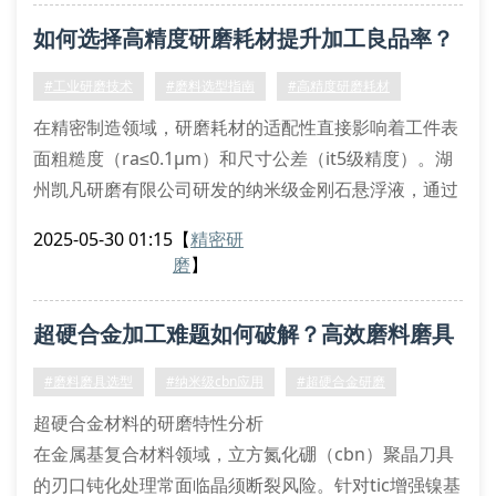
排列度提升至83.6%。
如何选择高精度研磨耗材提升加工良品率？
材料去除机理深度剖析
针对硬脆材料的延性域加工需求，公司开发的等效应变
#工业研磨技术
#磨料选型指南
#高精度研磨耗材
能模型可精确预测临界切削深度。
在精密制造领域，研磨耗材的适配性直接影响着工件表
面粗糙度（ra≤0.1μm）和尺寸公差（it5级精度）。湖
州凯凡研磨有限公司研发的纳米级金刚石悬浮液，通过
分子自组装技术实现磨粒有序排布，相较传统无序分散
2025-05-30 01:15
【
精密研
工艺，切削力离散度降低62%。
磨
】
先进磨料技术解析
微晶陶瓷磨料采用等离子体气相沉积法制备，具备三维
超硬合金加工难题如何破解？高效磨料磨具
网状晶体结构（晶粒尺寸≤200nm），其断裂韧性值
（kic）达到6.8mpa·m^1/2。该材料在
选型指南
#磨料磨具选型
#纳米级cbn应用
#超硬合金研磨
超硬合金材料的研磨特性分析
在金属基复合材料领域，立方氮化硼（cbn）聚晶刀具
的刃口钝化处理常面临晶须断裂风险。针对tic增强镍基