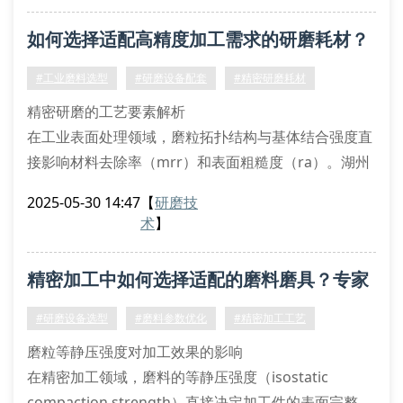
采用场发射扫描电镜对磨具进行微观形貌分析，发现其
如何选择适配高精度加工需求的研磨耗材？
具备独特的三维网状气孔结构。这种通过梯度造孔工艺
形成的孔隙系统，可将冷却液导
#工业磨料选型
#研磨设备配套
#精密研磨耗材
精密研磨的工艺要素解析
在工业表面处理领域，磨粒拓扑结构与基体结合强度直
接影响材料去除率（mrr）和表面粗糙度（ra）。湖州
凯凡研磨有限公司通过自主研发的微晶刚玉复合磨料，
2025-05-30 14:47
【
研磨技
实现磨粒自锐性提升42%，在钛合金镜面加工中达到
术
】
ra0.02μm的超精表面。该技术采用真空烧结工艺制备
的立方氮化硼（cbn）磨具，特别适用于高镍合金的精
精密加工中如何选择适配的磨料磨具？专家
密成型加工。
磨料性能关键指标对比
解析关键参数
#研磨设备选型
#磨料参数优化
#精密加工工艺
莫氏硬度：金刚石10级 vs 碳化硅
磨粒等静压强度对加工效果的影响
在精密加工领域，磨料的等静压强度（isostatic
compaction strength）直接决定加工件的表面完整