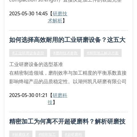
性。湖州凯凡研磨有限公司的实验数据显示：当立方氮
2025-05-30 14:45
【
研磨技
化硼磨粒的等静压值达到280mpa时，可实现
术解析
】
ra0.02μm的超镜面加工效果。这种微观结构致密化处
理技术，能有效控制磨粒的碎裂临界点。
如何选择高效耐用的工业研磨设备？这五大
热等静压处理温度需控制在1450±15℃
相变增韧氧化锆材料的
参数不容忽视！
#工业研磨设备选型
#磨削技术参数
#精密加工解决方案
工业研磨设备的选型基准
在精密制造领域，磨削效率与加工精度的平衡系数直接
影响终端产品的品质稳定性。以湖州凯凡研磨有限公司
的cbn砂轮磨床为例，其主轴偏摆量控制在0.8μm以
2025-05-30 01:21
【
研磨科
内，配合动态平衡补偿系统，可确保磨削面的波纹度wt
技
】
值低于0.05。这种设备配置特别适合处理硬质合金刀具
的刃口微崩边修复，通过调整砂轮修整器的轴向进给速
精密加工为何离不开超硬磨料？解析研磨技
率，能实现0.02mm级别的尺寸公差控制。
关键参数深度解析
术核心要素
#研磨技术
#精密加工
#超硬磨料