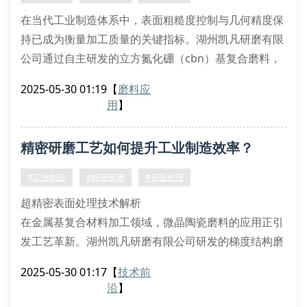
磨料结合度指
在当代工业制造体系中，表面粗糙度控制与几何精度保
持已成为衡量加工质量的关键指标。湖州凯凡研磨有限
公司通过自主研发的立方氮化硼（cbn）基复合磨料，
成功突破传统氧化铝磨具的切削效率瓶颈。这种具有梯
2025-05-30 01:19
【
磨料应
度结构的超硬磨料，其维氏硬度可达8000hv以上，特
用
】
别适用于钛合金、镍基高温合金等难加工材料的端面非
对称修整。
精密研磨工艺如何提升工业制造效率？
微观形貌对研磨效能的影响机制
通过场发射扫描电镜（fesem）观察发现，经等离子体
#工业制造
#精密研磨
#表面处理
辅助化学气
超精密表面处理技术解析
在金属基复合材料加工领域，微晶陶瓷磨料的应用正引
发工艺革新。湖州凯凡研磨有限公司研发的梯度结构磨
粒系统，通过离散元仿真优化磨料分布密度，可实现纳
2025-05-30 01:17
【
技术前
米级表面粗糙度（ra≤0.02μm）。该技术采用多相流场
沿
】
控制原理，配合自主研发的静电植砂装置，使磨料有序