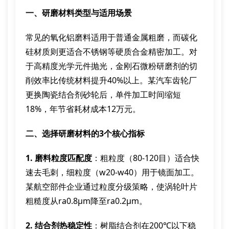
一、研磨材料类型与适用场景
常见的氧化铝磨料适用于普通金属粗磨，而碳化
硅材质则更适合不锈钢等硬质合金精密加工。对
于高精度光学元件抛光，金刚石微粉研磨剂的切
削效率比传统材料提升40%以上。某汽车齿轮厂
更换陶瓷结合剂砂轮后，单件加工时间缩短
18%，年节省耗材成本12万元。
二、选择研磨材料的3个核心指标
1. 磨料粒度匹配度
：粗粒度（80-120目）适合快
速去毛刺，细粒度（w20-w40）用于镜面加工。
某航空部件企业通过粒度分级策略，使涡轮叶片
粗糙度从ra0.8μm降至ra0.2μm。
2. 结合剂热稳定性
：树脂结合剂在200℃以下稳